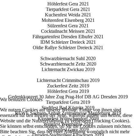
Höhlerfest Gera 2021
Tierparkfest Gera 2021
Kuchenfest Weida 2021
Mohrenfest Eisenberg 2021
Sülzenfest Gera 2021
Cocktailnacht Meissen 2021
Fährgartenfest Dresden Elbufer 2021
IDM Schleizer Dreieck 2021
Oldie Rallye Schleizer Dreieck 2021
Schwarzbiernacht Suhl 2020
Schwarzbiernacht Zeitz 2020
Lichternacht Zwickau 2019
Lichternacht Crimmitschau 2019
Zuckerfest Zeitz 2019
Höhlerfest Gera 2019
Gedenkkonzert 30 Jahre Zug Prag-Hof DB AG Dresden 2019
Wir benutzen Cookies
Tierparkfest Gera 2019
Stadtfest Bad Köstritz 2019
Wir nutzen Cookies auf unserer Website. Einige von ihnen sind
REWE Sachsen-Anhalt Zentralmesse Magdeburg 2019
essenziell für den Betrieb der Seite, während andere uns helfen, diese
Klosterfest Wünschendorf 2019
Website und die Nutzererfahrung zu verbessern (Tracking Cookies).
Weinfest Weinböhla 2019
Sie können selbst entscheiden, ob Sie die Cookies zulassen möchten.
Sülzenfest Gera 2019
Bitte beachten Sie, dass bei einer Ablehnung womöglich nicht mehr
Dresden Stadtteilfest Elbwiesen 2019